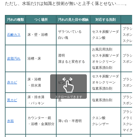
ただし、水垢だけは知識と技術が無いと上手く落とせない……。
汚れの種類
つく場所
汚れの見た目や感触
対応する洗剤
ブラシ
ザラついている
セスキ炭酸ソーダ
石鹸カス
床・壁・浴槽
スポンジ
白い塊
クエン酸
スクレイ
お風呂用洗剤
透明
セスキ炭酸ソーダ
ブラシ
皮脂汚れ
浴槽・床
溜まると変色する
オキシクリーン
スポンジ
塩素系漂白剤
セスキ炭酸ソーダ
床・浴槽
ブラシ
赤カビ
ピンク色
オキシクリーン
・排水溝
スポンジ
塩素系漂白剤
床・排水溝
ブラシ
スクロールできます
黒カビ
黒
塩素系漂白剤
・パッキン
スポンジ
ブラシ
カウンター・鏡
クエン酸
メラミン
水垢
薄い白・半透明
・浴槽・金属部分
クレンザー
スクレイ
マイクロ