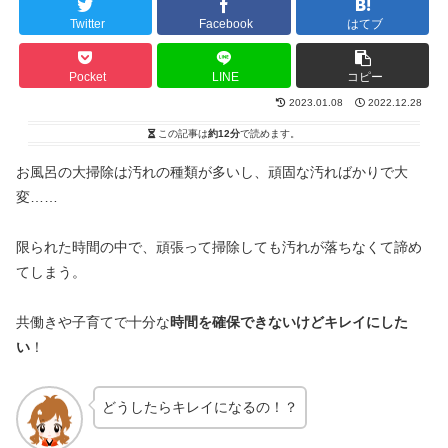
Twitter
Facebook
はてブ
Pocket
LINE
コピー
2023.01.08
2022.12.28
この記事は
約12分
で読めます。
お風呂の大掃除は汚れの種類が多いし、頑固な汚ればかりで大
変……
限られた時間の中で、頑張って掃除しても汚れが落ちなくて諦め
てしまう。
共働きや子育てで十分な
時間を確保できないけどキレイにした
い
！
どうしたらキレイになるの！？