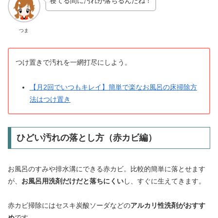
寝てる間に汚れが落ちるんだね！
つま
つけ置きで汚れを一網打尽にしよう。
【月2回でいつもキレイ】簡単で楽なお風呂の床掃除方
法はつけ置き
ひどい汚れの落とし方（赤カビ編）
お風呂のすみや排水溝にできる赤カビ。比較的簡単に落とせます
が、
お風呂用洗剤だけだと落ちにくい
し、すぐに生えてきます。
赤カビ掃除にはセスキ炭酸ソーダなどの
アルカリ性洗剤がおすす
め
です。