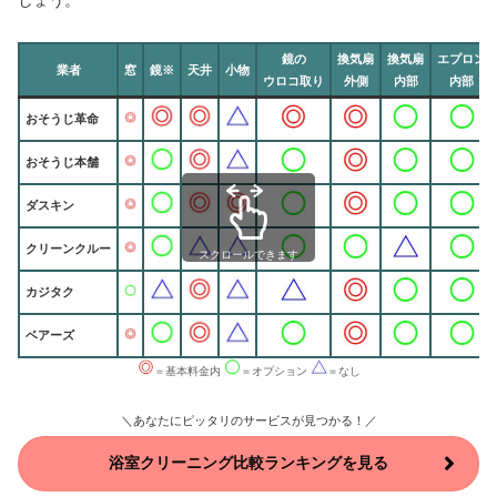
しょう。
鏡の
換気扇
換気扇
エプロン
業者
窓
鏡※
天井
小物
ウロコ取り
外側
内部
内部
おそうじ革命
おそうじ本舗
ダスキン
クリーンクルー
スクロールできます
カジタク
ベアーズ
＝基本料金内
＝オプション
＝なし
＼あなたにピッタリのサービスが見つかる！／
浴室クリーニング比較ランキングを見る