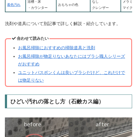
浴槽・床
なし
メラミン
着色汚れ
おもちゃの色
・カウンター
クレンザー
マイクロ
洗剤や道具について別記事で詳しく解説・紹介しています。
合わせて読みたい
お風呂掃除におすすめの掃除道具と洗剤
お風呂掃除が物足りないあなたにはブラシ職人シリーズ
がおすすめ
ユニットバスボンくんは良いブラシだけど、これだけで
は物足りない
ひどい汚れの落とし方（石鹸カス編）