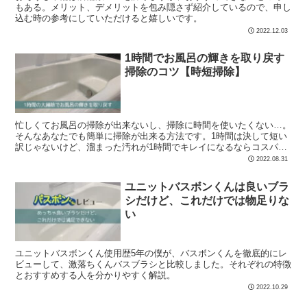
もある。メリット、デメリットを包み隠さず紹介しているので、申し
込む時の参考にしていただけると嬉しいです。
2022.12.03
1時間でお風呂の輝きを取り戻す
掃除のコツ【時短掃除】
忙しくてお風呂の掃除が出来ないし、掃除に時間を使いたくない…。
そんなあなたでも簡単に掃除が出来る方法です。1時間は決して短い
訳じゃないけど、溜まった汚れが1時間でキレイになるならコスパは
いい。
2022.08.31
ユニットバスボンくんは良いブラ
シだけど、これだけでは物足りな
い
ユニットバスボンくん使用歴5年の僕が、バスボンくんを徹底的にレ
ビューして、激落ちくんバスブラシと比較しました。それぞれの特徴
とおすすめする人を分かりやすく解説。
2022.10.29