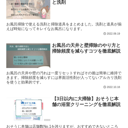
と洗剤
お風呂掃除で使える洗剤と掃除道具をまとめました。洗剤と道具が揃
えば時短になってキレイなお風呂になります。
2022.09.19
お風呂の天井と壁掃除のやり方と
掃除頻度を減らすコツを徹底解説
お風呂の天井や壁の汚れは一度リセットすればその後は簡単に維持で
きます。掃除頻度を減らすには界面活性剤が入ってないアルカリ洗剤
を使うと効果的です。
2022.10.16
【3日以内に大掃除】おそうじ本
舗の浴室クリーニングを徹底解説
おそうじ本舗は店舗数No.1を誇りますが、おすすめできないところ