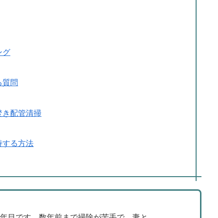
ング
る質問
焚き配管清掃
持する方法
9年目です。数年前まで掃除が苦手で、妻と