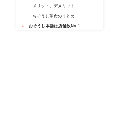
メリット、デメリット
おそうじ革命のまとめ
おそうじ本舗は店舗数No.1
基本情報
おそうじ本舗は対応が早い
メリット、デメリット
まとめ
カジタクはとにかく安い
基本情報
カジタクは安いけど仕上りを保証
する
メリット、デメリット
まとめ