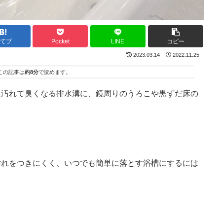
てブ
Pocket
LINE
コピー
2023.03.14
2022.11.25
この記事は
約8分
で読めます。
に汚れて臭くなる排水溝に、鏡周りのうろこや黒ずだ床の
汚れをつきにくく、いつでも簡単に落とす浴槽にするには