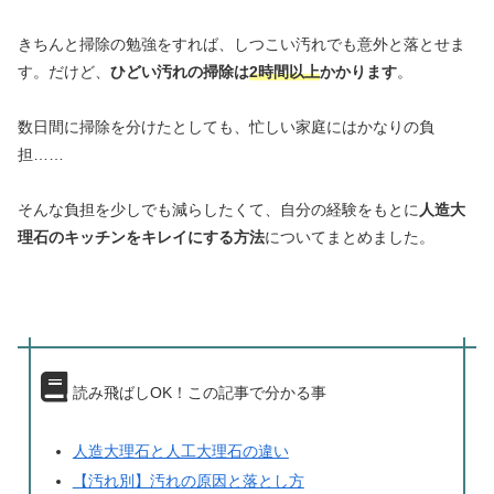
きちんと掃除の勉強をすれば、しつこい汚れでも意外と落とせま
す。だけど、
ひどい汚れの掃除は
2時間以上
かかります
。
数日間に掃除を分けたとしても、忙しい家庭にはかなりの負
担……
そんな負担を少しでも減らしたくて、自分の経験をもとに
人造大
理石のキッチンをキレイにする方法
についてまとめました。
読み飛ばしOK！この記事で分かる事
人造大理石と人工大理石の違い
【汚れ別】汚れの原因と落とし方