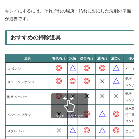
キレイにするには、それぞれの場所・汚れに対応した洗剤の準備
が必要です。
おすすめの掃除道具
道具
着色汚れ
水垢
混合汚れ
油汚れ
油コゲ
使える
スポンジ
どこでも
天板
メラミンスポンジ
シンク
天板
耐水ペーパー
シンク
排水溝
ペンシルブラシ
蛇口周り
スクロールできます
コンロ周
スクレイパー
どこでも