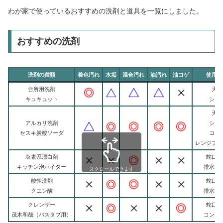
わが家で使っているおすすめの洗剤と道具を一覧にしました。
おすすめの洗剤
洗剤の種類
着色汚れ
水垢
混合汚れ
油汚れ
油コゲ
使用場
台所用洗剤
天板
キュキュット
シン
天板
アルカリ洗剤
シン
セスキ炭酸ソーダ
コン
レンジフー
塩素系漂白剤
蛇口周
キッチン泡ハイター
排水溝
スクロールできます
酸性洗剤
蛇口周
クエン酸
排水溝
クレンザー
蛇口周
茂木和哉（バスタブ用）
コンロ