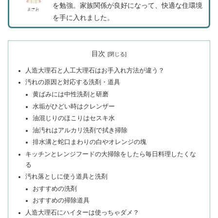
を勉強。家族関係が良好になって、快適な住環境
を手に入れました。
目次
人造大理石と人工大理石はお手入れ方法が違う？
汚れの原因と対応する洗剤・道具
黄ばみには中性洗剤と研磨
水垢がひどい時はクレンザー
油混じりのほこりはセスキ水
油汚れはアルカリ洗剤で拭き掃除
排水溝と蛇口まわりの白やオレンジの塊
キッチンとレンジフードの大掃除をしたら毎日料理したくな
る
汚れ落としに使う道具と洗剤
おすすめの洗剤
おすすめの掃除道具
人造大理石にハイターは使っちゃダメ？