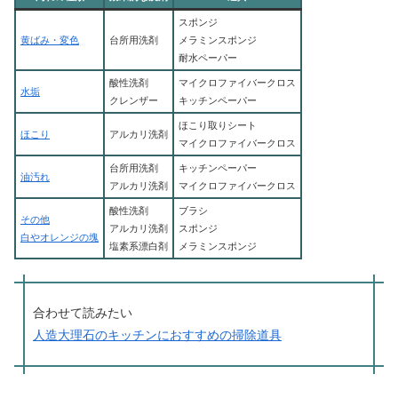
スポンジ
黄ばみ・変色
台所用洗剤
メラミンスポンジ
耐水ペーパー
酸性洗剤
マイクロファイバークロス
水垢
クレンザー
キッチンペーパー
ほこり取りシート
ほこり
アルカリ洗剤
マイクロファイバークロス
台所用洗剤
キッチンペーパー
油汚れ
アルカリ洗剤
マイクロファイバークロス
酸性洗剤
ブラシ
その他
アルカリ洗剤
スポンジ
白やオレンジの塊
塩素系漂白剤
メラミンスポンジ
合わせて読みたい
人造大理石のキッチンにおすすめの掃除道具