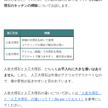
理石のキッチンの掃除
についてお話します。
加工方法
特徴
本物の大理石を砕いて使用
人造大理石
コーティングが厚めで耐久性が高い
アクリル（樹脂）で大理石を再現
人造大理石
デリケートで傷つきやすく、耐久性が低め
人造大理石と人工大理石、どちらも
お手入れに大きな違いはあり
ません
。しかし、人工大理石は中身がアクリルでデリケートなの
で、傷や変色が起きやすいと言われています。
人造大理石と人工大理石の違いについて詳しくは
「人造大理石」
と「人工大理石」の違いって？｜Re:est（リエスト）
を参考にし
てください。