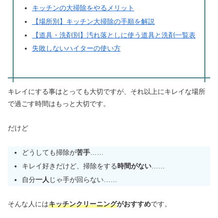
キッチンの大掃除をやるメリット
【場所別】キッチン大掃除の手順を解説
【道具・洗剤別】汚れ落としに使う道具と洗剤一覧表
失敗しないハイターの使い方
キレイにする事はとっても大切ですが、それ以上にキレイな場所
で過ごす時間はもっと大切です。
だけど
どうしても掃除が
苦手
……
キレイ好きだけど、掃除をする
時間がない
……
自分
一人
じゃ手が回らない……
そんな人には
キッチンクリーニング
がおすすめ
です。