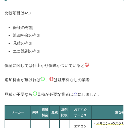
比較項目は4つ
保証の有無
追加料金の有無
見積の有無
エコ洗剤の有無
保証に関しては仕上がり保障がついていると
追加料金が無ければ
、
は駐車料なしの業者
見積が不要なら
見積が必要な業者は
にしました。
追加
洗剤
おすすめ
メーカー
保障
見積
主な特徴
料金
比較
サービス
・
オリコンハウスクリー
エアコン