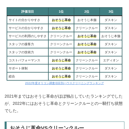
評価項目
1位
2位
3位
サイトの分かりやすさ
おそうじ革命
おそうじ本舗
ダスキン
サービスの分かりやすさ
おそうじ革命
クリーンクルー
ダスキン
サービスの利用のしやすさ
クリーンクルー
おそうじ革命
おそうじ本舗
スタッフの接客力
クリーンクルー
おそうじ革命
ダスキン
スタッフの技術力
クリーンクルー
おそうじ革命
ダスキン
コストパフォーマンス
おそうじ革命
クリーンクルー
エディオン
サポート体制
おそうじ革命
クリーンクルー
ダスキン
総合
おそうじ革命
クリーンクルー
ダスキン
2022年度オリコン調査項目別ハウスクリーニングランキング
2021年まではおそうじ革命がほぼ独占していたランキングでした
が、2022年にはおそうじ革命とクリーンクルーとの一騎打ち状態
でした。
おそうじ革命VSクリーンクルー