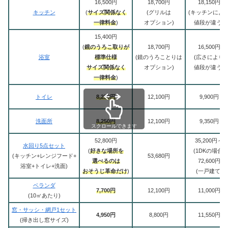
16,500円
18,700円
18,150円
キッチン
(
サイズ関係なく
(グリルは
(キッチンによ
一律料金
)
オプション)
値段が違う)
15,400円
(
鏡のうろこ取りが
18,700円
16,500円
浴室
標準仕様
(鏡のうろことりは
(広さにより
サイズ関係なく
オプション)
値段が違う)
一律料金
)
トイレ
8,250円
12,100円
9,900円
洗面所
8,250円
12,100円
9,350円
スクロールできます
52,800円
35,200円～
水回り5点セット
(
好きな場所を
(1DKの場合)
(キッチン+レンジフード+
53,680円
選べるのは
72,600円
浴室+トイレ+洗面)
おそうじ革命だけ
)
(一戸建て)
ベランダ
7,700円
12,100円
11,000円
(10㎡あたり)
窓・サッシ・網戸1セット
4,950円
8,800円
11,550円
(掃き出し窓サイズ)