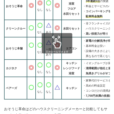
3年連続1位
の実績
浴室
おそうじ革命
・料金とサービスのバラ
フロア
なし
なし
・
コインパーキングを利
水回りセット
駐車料金無料
・非フランチャイズの
クリーンクルー
水回りセット
ハウスクリーニングメ
なし
あり
・
高い技術力が売り
・
家電の分解洗浄が得意
・基本料金は安い
おそうじ本舗
エアコン
一部
・設備の大きさにより料
なし
スクロールできます
あり
異なるので高くなりが
キッチン
・イオングループが展開
カジタク
レンジフード
・
清掃範囲が他社と違っ
なし
なし
浴室
魚焼きグリルがオプシ
・家事代行サービスもす
・高めの料金設定
ベアーズ
キッチン
・コンロだけの清掃あり
なし
なし
・
7,700円未満の依頼は別
おそうじ革命はどのハウスクリーニングメーカーと比較してもサ